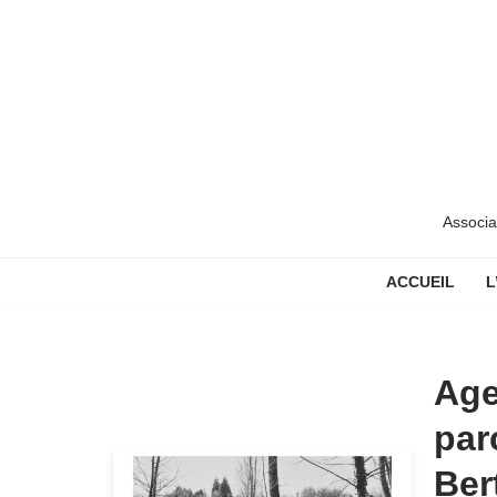
Aller
au
contenu
Associa
ACCUEIL
L
Age
par
Ber