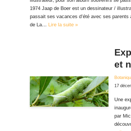
illustrateur, pour son album souvenirs se pas
1974 Jaap de Boer est un dessinateur / illustra
passait ses vacances d’été avec ses parents
de La…
Lire la suite »
Exp
et 
Botaniq
17 déce
Une exp
inaugur
par Mic
découvr