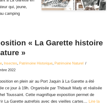
sant à La Garette en
teur qui, jeune,
 au camping
osition « La Garette histoire
nature »
ue
,
Insectes
,
Patrimoine Historique
,
Patrimoine Naturel
mbre 2022
osition en plein air au Port Jaquin à La Garette a été
ée ce jour à 19h. Organisée par Thibault Mady et réalisée
hel Toussaint. Cette magnifique exposition permet de
ir La Garette autrefois avec des vieilles cartes…
Lire la