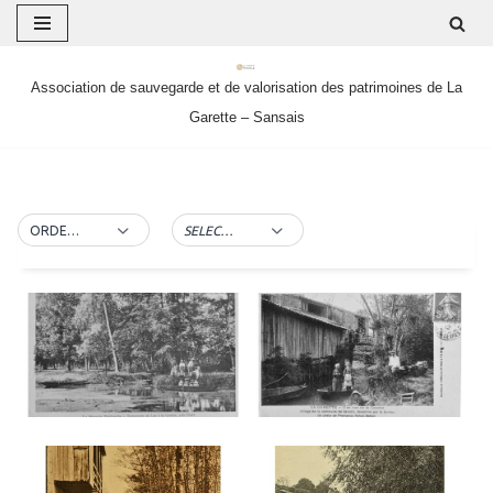
Aller
Association de sauvegarde et de valorisation des patrimoines de La
au
Garette – Sansais
contenu
ORDER BY DEFAULT
SELECT TAG