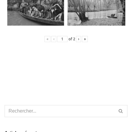
«
‹
of
2
›
»